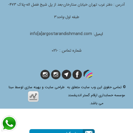
آدرس : دفتر غرب تهران خیابان ستارخان-بعد از پل شیخ فضل اله-پلاک 473-
طبقه اول-واحد3
ایمیل: info[a]argostarandishmand.com
شماره تماس : -021
© تمامی حقوق این وب سایت متعلق به
طراحی سایت و بهینه سازی توسط مبنا
موسسه حسابداری ارقام گستر اندیشمند
می باشد.