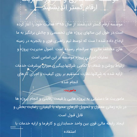
ارقام گستر اندیشمند
موسسه ارقام گستر اندیشمند از سال 1395 فعالیت خود را آغاز کرده
است.در طول این سالهای پروژه های تخصصی و چالش برانگیز به ما
ارجاع داده شده ا ست که توسط تیم راهبری قوی و باتجربه در زمینه
های مختلف مالی به سرانجام رسیده است .اصول مدیریت پروژه و
عملیات اجرایی پروژه موسسه بر این اساس است
ارتباط روشن و شفاف با تمامی شرکتها،پیگیری میزان پیشرفت خدمات
ارایه شده به شرکتها،نظارت مستقیم بر روی کیفیت و اجرای کارهای
انجام شده
ماموریت:
ماموریت ما دستیابی به پروژه هایی با قیمت رقابتی و انجام پروژه ها
در بازه زمانی معقول و تحویل کارهای محوله با کیفیتی رضایت بخش و
قابل قبول است.
ایجاد رابطه مالی قوی بین واحد حسابداری و کارفرما و ارایه خدمات با
استفاده