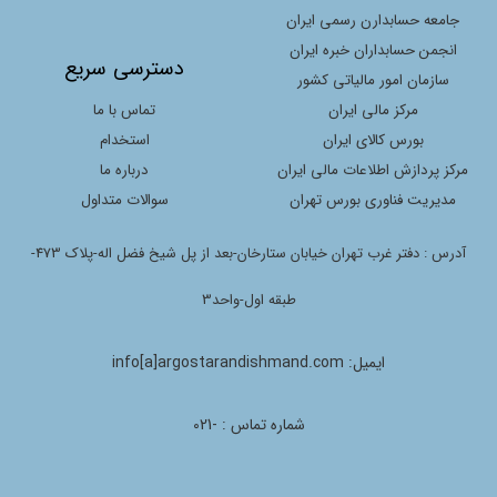
جامعه حسابدارن رسمی ایران
انجمن حسابداران خبره ایران
دسترسی سریع
سازمان امور مالیاتی کشور
مرکز مالی ایران
تماس با ما
بورس کالای ایران
استخدام
مرکز پردازش اطلاعات مالی ایران
درباره ما
مدیریت فناوری بورس تهران
سوالات متداول
آدرس : دفتر غرب تهران خیابان ستارخان-بعد از پل شیخ فضل اله-پلاک 473-
طبقه اول-واحد3
ایمیل: info[a]argostarandishmand.com
شماره تماس : -021